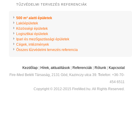
TŰZVÉDELMI TERVEZÉS REFERENCIÁK
500 m² alatti épületek
Lakóépületek
Közösségi épületek
Logisztikai épületek
Ipari és mezőgazdasági épületek
Cégek, intézmények
Összes tűzvédelmi tervezés referencia
Kezdőlap
|
Hírek, aktualitások
|
Referenciák
|
Rólunk
|
Kapcsolat
Fire-Med Betéti Társaság, 2131 Göd, Kazinczy utca 39.
T
elefon: +36-70-
454 6511
Copyright © 2012-2015 FireMed.hu. All Rights Reserved.