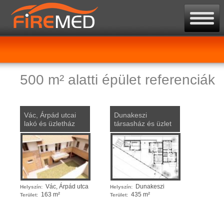
500 m² alatti épület referenciák
Vác, Árpád utcai
Dunakeszi
lakó és üzletház
társasház és üzlet
Vác, Árpád utca
Dunakeszi
Helyszín:
Helyszín:
163 m²
435 m²
Terület:
Terület: